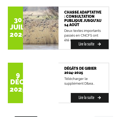
CHASSE ADAPTATIVE
: CONSULTATION
30
PUBLIQUE JUSQU'AU
14 AOÛT
JUIL.
Deux textes importants
2025
passés en CNCFS ont
été mis en consultati...
Lire la suite
DÉGÂTS DE GIBIER
2024-2025
9
Télécharger le
DÉC.
supplément D&ea...
2025
Lire la suite