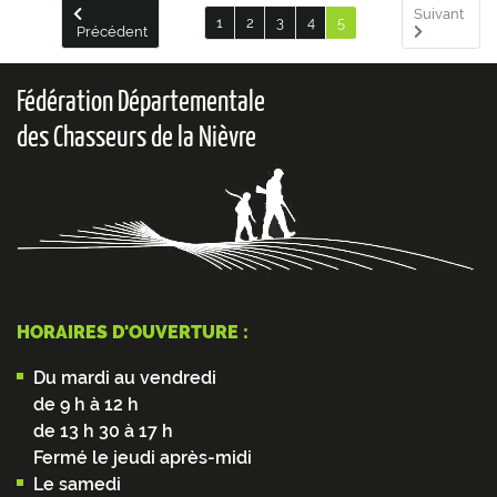
Suivant
1
2
3
4
5
Précédent
Fédération Départementale
des Chasseurs de la Nièvre
HORAIRES D'OUVERTURE :
Du mardi au vendredi
de 9 h à 12 h
de 13 h 30 à 17 h
Fermé le jeudi après-midi
Le samedi