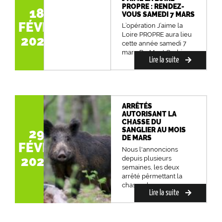
PROPRE : RENDEZ-
18
VOUS SAMEDI 7 MARS
FÉVR.
L’opération J’aime la
Loire PROPRE aura lieu
2020
cette année samedi 7
mars. Du Mont Gerbie...
Lire la suite
ARRÊTÉS
AUTORISANT LA
CHASSE DU
SANGLIER AU MOIS
29
DE MARS
FÉVR.
Nous l'annoncions
2020
depuis plusieurs
semaines, les deux
arrêté pêrmettant la
chasse du sang...
Lire la suite