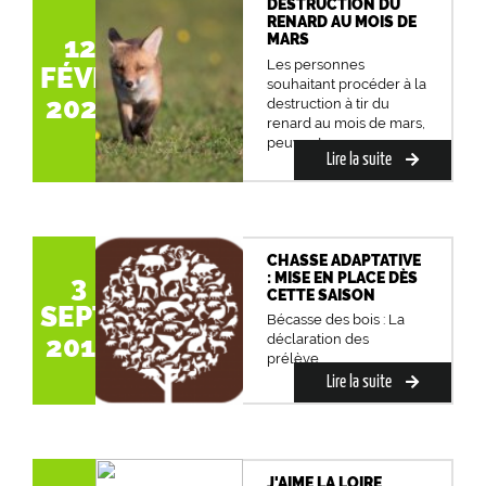
DESTRUCTION DU
RENARD AU MOIS DE
MARS
12
Les personnes
FÉVR.
souhaitant procéder à la
2020
destruction à tir du
renard au mois de mars,
peuvent...
Lire la suite
CHASSE ADAPTATIVE
: MISE EN PLACE DÈS
3
CETTE SAISON
SEPT.
Bécasse des bois : La
2019
déclaration des
prélève...
Lire la suite
J'AIME LA LOIRE