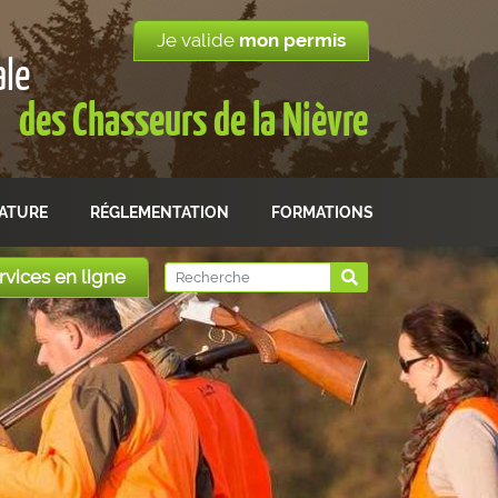
Je valide
mon permis
ale
des Chasseurs de la Nièvre
NATURE
RÉGLEMENTATION
FORMATIONS
rvices en ligne