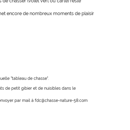
 de chasser (volet vert ou carte) reste
met encore de nombreux moments de plaisir
uelle "tableau de chasse".
de petit gibier et de nuisibles dans le
renvoyer par mail à fdc@chasse-nature-58.com