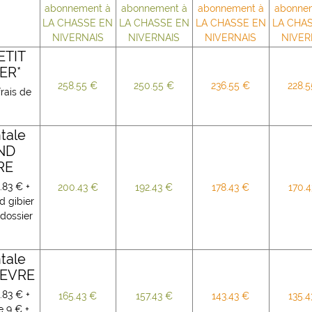
abonnement à
abonnement à
abonnement à
abonne
LA CHASSE EN
LA CHASSE EN
LA CHASSE EN
LA CHA
NIVERNAIS
NIVERNAIS
NIVERNAIS
NIVER
ETIT
ER*
258.55 €
250.55 €
236.55 €
228.
frais de
ntale
AND
RE
.83 € +
200.43 €
192.43 €
178.43 €
170.
d gibier
 dossier
ntale
NIEVRE
.83 € +
165.43 €
157.43 €
143.43 €
135.4
e 9 € +