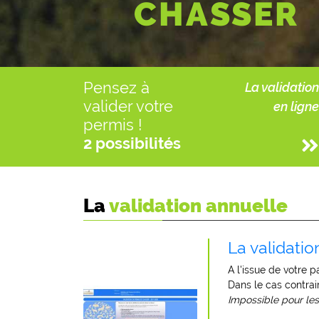
CHASSER
Pensez à
La validation
valider votre
en ligne
permis !
2 possibilités
La
validation annuelle
La validatio
A l'issue de votre 
Dans le cas contrair
Impossible pour le