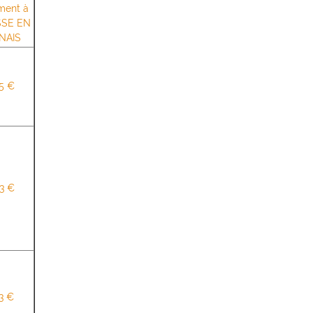
ment à
SSE EN
NAIS
55 €
43 €
3 €