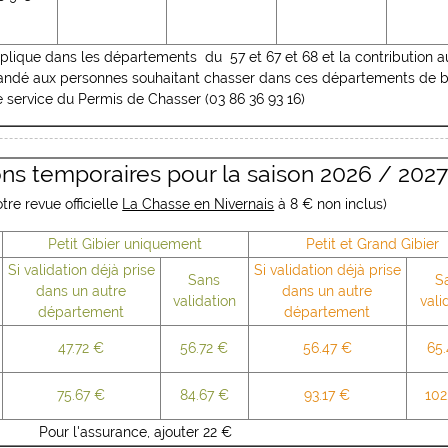
’applique dans les départements du 57 et 67 et 68 et la contribution a
mandé aux personnes souhaitant chasser dans ces départements de b
e service du Permis de Chasser (03 86 36 93 16)
ions temporaires pour la saison 2026 / 2027
re revue officielle
La Chasse en Nivernais
à 8 € non inclus)
Petit Gibier uniquement
Petit et Grand Gibier
Si validation déjà prise
Si validation déjà prise
Sans
S
dans un autre
dans un autre
validation
vali
département
département
47.72 €
56.72 €
56.47 €
65.
75.67 €
84.67 €
93.17 €
102
Pour l'assurance, ajouter 22 €