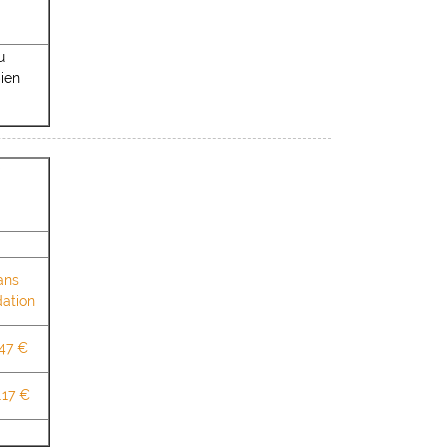
u
ien
ans
dation
47 €
.17 €