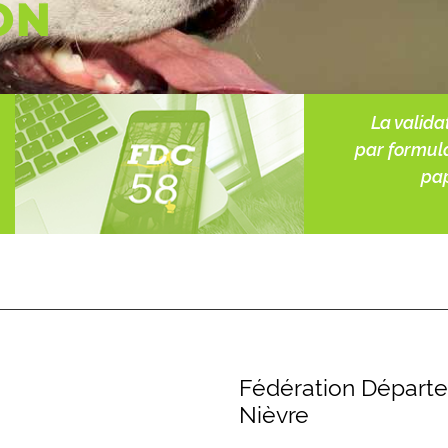
ON
La valida
par formul
pap
Fédération Départe
Nièvre