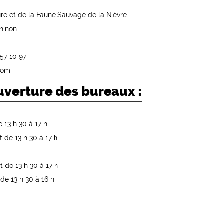
re et de la Faune Sauvage de la Nièvre
hinon
 57 10 97
com
uverture des bureaux :
e 13 h 30 à 17 h
t de 13 h 30 à 17 h
t de 13 h 30 à 17 h
de 13 h 30 à 16 h