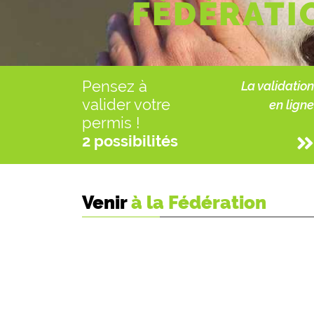
FÉDÉRATI
Pensez à
La validation
valider votre
en ligne
permis !
2 possibilités
Venir
à la Fédération