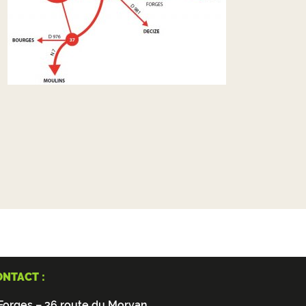
NTACT :
Forges – 36 route du Morvan