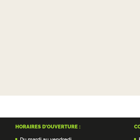
HORAIRES D'OUVERTURE :
CO
Du mardi au vendredi