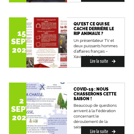
QU'EST CE QUI SE
CACHE DERRIÈRE LE
15
RIP ANIMAUX ?
SEPT.
Un présentateur TV et
deux puissants hommes
2020
d’affaires français –
Xavier Niel, patron...
Lire la suite
COVID-19 : NOUS
CHASSERONS CETTE
SAISON !
2
Beaucoup de questions
SEPT.
arrivent à la Fédération
2020
concernant le
déroulement de la
saiso...
Lire la suite