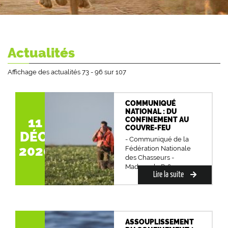
Actualités
Affichage des actualités 73 - 96 sur 107
COMMUNIQUÉ
NATIONAL : DU
11
CONFINEMENT AU
COUVRE-FEU
DÉC.
- Communiqué de la
2020
Fédération Nationale
des Chasseurs -
Madame la Pr&ea...
Lire la suite
ASSOUPLISSEMENT