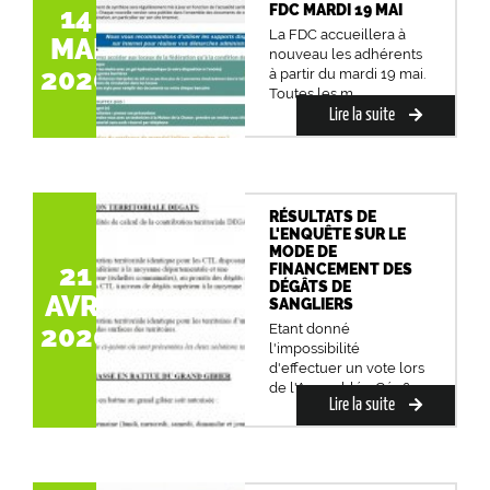
FDC MARDI 19 MAI
14
La FDC accueillera à
MAI
nouveau les adhérents
2020
à partir du mardi 19 mai.
Toutes les m...
Lire la suite
RÉSULTATS DE
L'ENQUÊTE SUR LE
MODE DE
21
FINANCEMENT DES
DÉGÂTS DE
AVR.
SANGLIERS
2020
Etant donné
l'impossibilité
d'effectuer un vote lors
de l'Assemblée Gén&...
Lire la suite