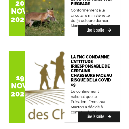
20
PIÉGEAGE
NOV.
Conformément à la
circulaire ministérielle
2020
du 31 octobre dernier,
Madame la Préf&egr...
Lire la suite
LA FNC CONDAMNE
L’ATTITUDE
IRRESPONSABLE DE
CERTAINS
CHASSEURS FACE AU
19
RISQUE DE LA COVID
NOV.
19
Le confinement
2020
national que le
Président Emmanuel
Macron a décidé à
compter du 30 oc...
Lire la suite