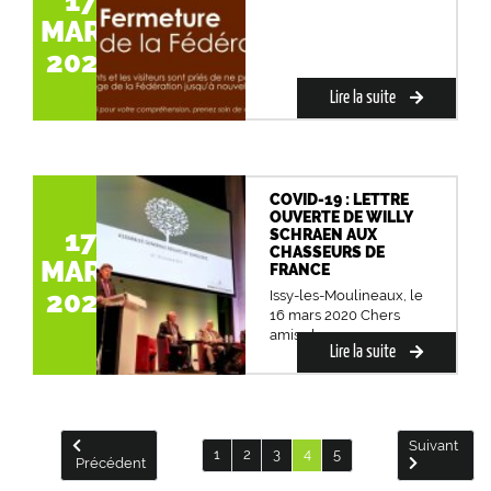
17
MARS
2020
Lire la suite
COVID-19 : LETTRE
OUVERTE DE WILLY
17
SCHRAEN AUX
CHASSEURS DE
MARS
FRANCE
2020
Issy-les-Moulineaux, le
16 mars 2020 Chers
amis chasseurs,...
Lire la suite
Suivant
1
2
3
4
5
Précédent