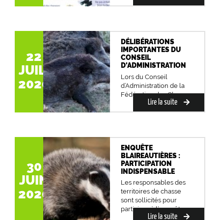
DÉLIBÉRATIONS
IMPORTANTES DU
22
CONSEIL
D'ADMINISTRATION
JUIL.
Lors du Conseil
2020
d’Administration de la
Fédération des Ch...
Lire la suite
ENQUÊTE
BLAIREAUTIÈRES :
30
PARTICIPATION
INDISPENSABLE
JUIN
Les responsables des
2020
territoires de chasse
sont sollicités pour
participer à l’enquête...
Lire la suite