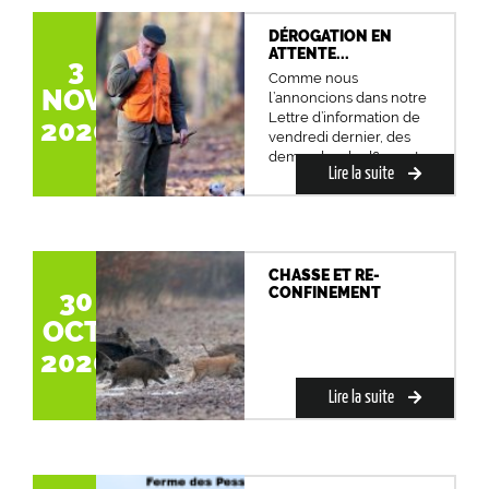
DÉROGATION EN
ATTENTE...
3
Comme nous
NOV.
l’annoncions dans notre
Lettre d’information de
2020
vendredi dernier, des
demandes de d&eacut...
Lire la suite
CHASSE ET RE-
CONFINEMENT
30
OCT.
2020
Lire la suite