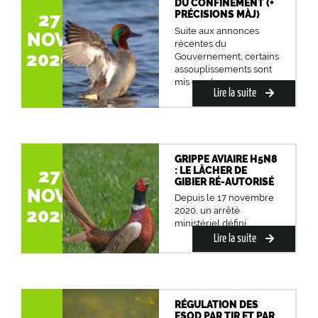
DU CONFINEMENT (+
PRÉCISIONS MÀJ)
27
Suite aux annonces
NOV.
récentes du
2020
Gouvernement, certains
assouplissements sont
mis en place concerna...
Lire la suite
GRIPPE AVIAIRE H5N8
: LE LÂCHER DE
27
GIBIER RÉ-AUTORISÉ
NOV.
Depuis le 17 novembre
2020
2020, un arrêté
ministériel défini...
Lire la suite
RÉGULATION DES
ESOD PAR TIR ET PAR