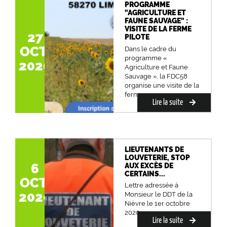
PROGRAMME
"AGRICULTURE ET
FAUNE SAUVAGE" :
VISITE DE LA FERME
27
PILOTE
OCT.
Dans le cadre du
programme «
2020
Agriculture et Faune
Sauvage », la FDC58
organise une visite de la
ferm...
Lire la suite
LIEUTENANTS DE
LOUVETERIE, STOP
6
AUX EXCÈS DE
CERTAINS...
OCT.
Lettre adressée à
2020
Monsieur le DDT de la
Nièvre le 1er octobre
2020...
Lire la suite