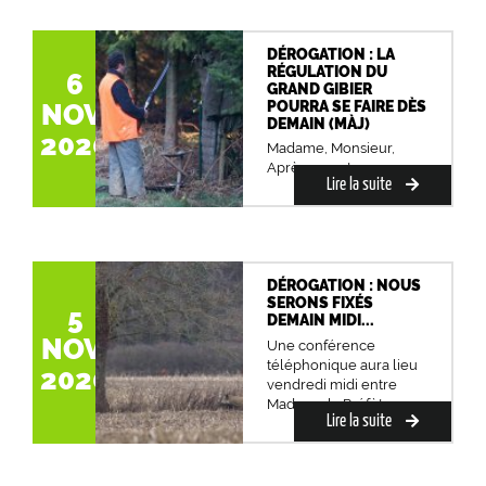
DÉROGATION : LA
RÉGULATION DU
6
GRAND GIBIER
POURRA SE FAIRE DÈS
NOV.
DEMAIN (MÀJ)
2020
Madame, Monsieur,
Après un ent...
Lire la suite
DÉROGATION : NOUS
SERONS FIXÉS
5
DEMAIN MIDI...
NOV.
Une conférence
téléphonique aura lieu
2020
vendredi midi entre
Madame la Préfète e...
Lire la suite