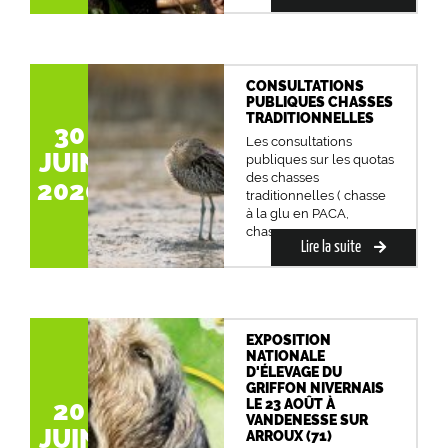
CONSULTATIONS
PUBLIQUES CHASSES
TRADITIONNELLES
30
Les consultations
JUIN
publiques sur les quotas
des chasses
2020
traditionnelles ( chasse
à la glu en PACA,
chasse...
Lire la suite
EXPOSITION
NATIONALE
D'ÉLEVAGE DU
GRIFFON NIVERNAIS
LE 23 AOÛT À
20
VANDENESSE SUR
JUIN
ARROUX (71)